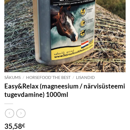
SĀKUMS
/
HORSEFOOD`THE BEST
/
LISANDID
Easy&Relax (magneesium / närvisüsteemi
tugevdamine) 1000ml
35,58
€