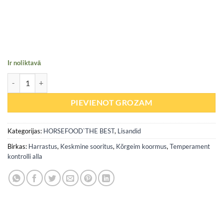
Ir noliktavā
Easy&Relax (magneesium / närvisüsteemi tugevdamine) 1000ml daud
PIEVIENOT GROZAM
Kategorijas:
HORSEFOOD`THE BEST
,
Lisandid
Birkas:
Harrastus
,
Keskmine sooritus
,
Kõrgeim koormus
,
Temperament
kontrolli alla