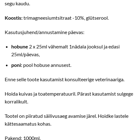
segu kaudu.
Koostis:
trimagneesiumtsitraat -10%, glütserool.
Kasutusjuhend/annustamine päevas:
hobune
2 x 25ml vähemalt 1nädala jooksul ja edasi
25ml/päevas,
poni:
pool hobuse annusest.
Enne selle toote kasutamist konsulteerige veterinaariga.
Hoida kuivas ja toatemperatuuril. Pärast kasutamist sulgege
korralikult.
Tootel on piiratud säilivusaeg avamise järel. Hoidke lastele
kättesaamatus kohas.
Pakend: 1000ml.