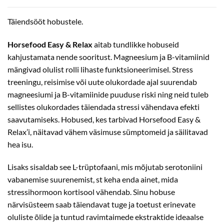
Täiendsööt hobustele.
Horsefood Easy & Relax
aitab tundlikke hobuseid
kahjustamata nende sooritust. Magneesium ja B-vitamiinid
mängivad olulist rolli lihaste funktsioneerimisel. Stress
treeningu, reisimise või uute olukordade ajal suurendab
magneesiumi ja B-vitamiinide puuduse riski ning neid tuleb
sellistes olukordades täiendada stressi vähendava efekti
saavutamiseks. Hobused, kes tarbivad Horsefood Easy &
Relax’i, näitavad vähem väsimuse sümptomeid ja säilitavad
hea isu.
Lisaks sisaldab see L-trüptofaani, mis mõjutab serotoniini
vabanemise suurenemist, st keha enda ainet, mida
stressihormoon kortisool vähendab. Sinu hobuse
närvisüsteem saab täiendavat tuge ja toetust erinevate
oluliste õlide ja tuntud ravimtaimede ekstraktide ideaalse