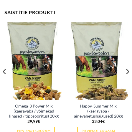
SAISTĪTIE PRODUKTI
Omega-3 Power Mix
Happy-Summer Mix
(kaeravaba / võimekad
(kaeravaba /
lihased / tippsooritus) 20kg
ainevahetushaigused) 20kg
29,99
€
33,04
€
PIEVIENOT GROZAM
PIEVIENOT GROZAM