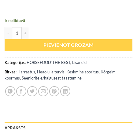
Ir noliktavā
Biotinemix (kabjad/karvkate/terve nahk) 1000gr daudzums
PIEVIENOT GROZAM
Kategorijas:
HORSEFOOD`THE BEST
,
Lisandid
Birkas:
Harrastus
,
Heaolu ja tervis
,
Keskmine sooritus
,
Kõrgeim
koormus
,
Seenioritele/haigusest taastumine
APRAKSTS