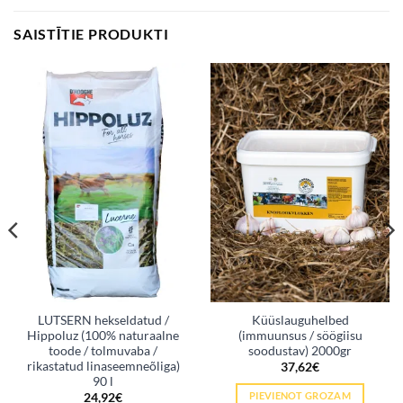
SAISTĪTIE PRODUKTI
LUTSERN hekseldatud /
Küüslauguhelbed
Hippoluz (100% naturaalne
(immuunsus / söögiisu
toode / tolmuvaba /
soodustav) 2000gr
rikastatud linaseemneõliga)
37,62
€
90 l
PIEVIENOT GROZAM
24,92
€