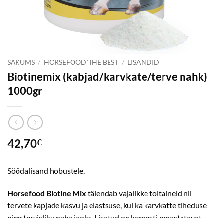
SĀKUMS
/
HORSEFOOD`THE BEST
/
LISANDID
Biotinemix (kabjad/karvkate/terve nahk)
1000gr
42,70
€
Söödalisand hobustele.
Horsefood Biotine Mix
täiendab vajalikke toitaineid nii
tervete kapjade kasvu ja elastsuse, kui ka karvkatte tiheduse
ning tervisliku naha jaoks. Lisatud on kergesti omastatavat