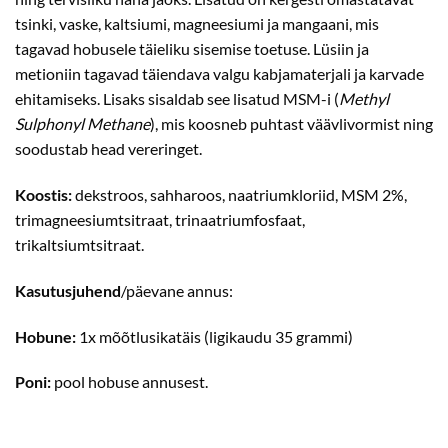
tsinki, vaske, kaltsiumi, magneesiumi ja mangaani, mis
tagavad hobusele täieliku sisemise toetuse. Lüsiin ja
metioniin tagavad täiendava valgu kabjamaterjali ja karvade
ehitamiseks. Lisaks sisaldab see lisatud MSM-i (
Methyl
Sulphonyl Methane
), mis koosneb puhtast väävlivormist ning
soodustab head vereringet.
Koostis:
dekstroos, sahharoos, naatriumkloriid, MSM 2%,
trimagneesiumtsitraat, trinaatriumfosfaat,
trikaltsiumtsitraat.
Kasutusjuhend
/päevane annus:
Hobune:
1x mõõtlusikatäis (ligikaudu 35 grammi)
Poni:
pool hobuse annusest.