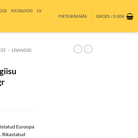
OGI
KATALOOG
LV
PIETEIKŠANĀS
GROZS /
0,00
€
EST
/
LISANDID
giisu
gr
istatud Euroopa
. Rikastatud