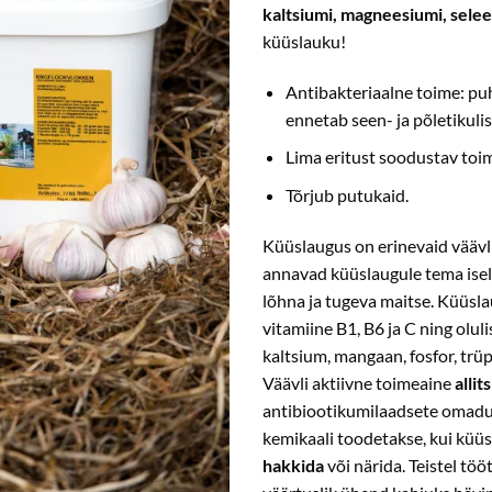
kaltsiumi, magneesiumi, sele
küüslauku!
Antibakteriaalne toime: pu
ennetab seen- ja põletikulis
Lima eritust soodustav toi
Tõrjub putukaid.
Küüslaugus on erinevaid väävl
annavad küüslaugule tema ise
lõhna ja tugeva maitse. Küüsl
vitamiine B1, B6 ja C ning oluli
kaltsium, mangaan, fosfor, trüp
Väävli aktiivne toimeaine
allits
antibiootikumilaadsete omadu
kemikaali toodetakse, kui küü
hakkida
või närida. Teistel töö