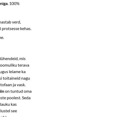
eniga
. 100%
hastab verd,
i protsesse kehas.
me.
iühendeid, mis
loomuliku terava
augus leiame ka
si toitaineid nagu
tofaan ja vask.
iin
on tuntud oma
ste poolest. Seda
slauku kas
tlustel see