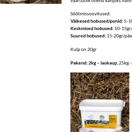
väärtuslik ühend kahjuks hävi
Söötmissoovitused:
Väikesed hobused/ponid
: 5-
Keskmised hobused:
10-15gr
Suured hobused:
15-20gr/päe
Kulp on 20gr
Pakend: 2kg – laokaup
, 25kg- 