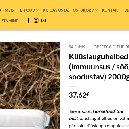
MEIST
E-POOD
KUIDAS OSTA.
OSTUKORV
KONTAKT
BL
USTAMINE
SĀKUMS
/
HORSEFOOD`THE B
Küüslauguhelbed
(immuunsus / söö
soodustav) 2000
37,62
€
Täiendsööt.
Horsefood`the
best
küüslauguhelbed on valm
päritolu küüslaugu mugulatest