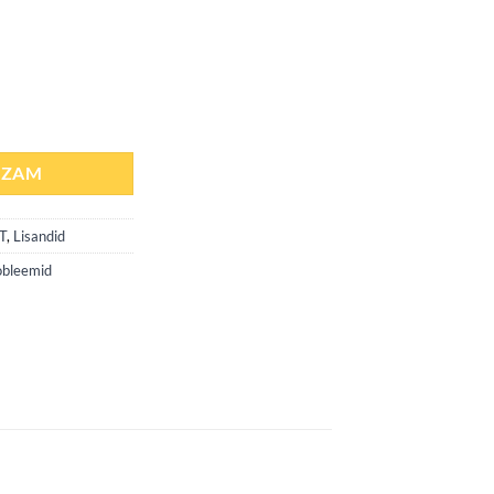
öögiisu soodustav) 2000gr daudzums
OZAM
T
,
Lisandid
obleemid