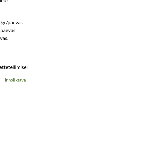
neb!
10gr/päevas
/päevas
vas.
ettetellimisel
Ir noliktavā