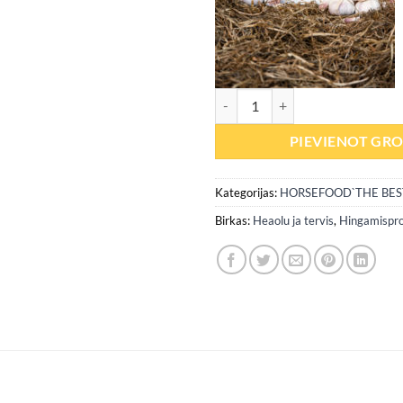
Küüslauguhelbed (immuunsus / s
PIEVIENOT GR
Kategorijas:
HORSEFOOD`THE BES
Birkas:
Heaolu ja tervis
,
Hingamispr