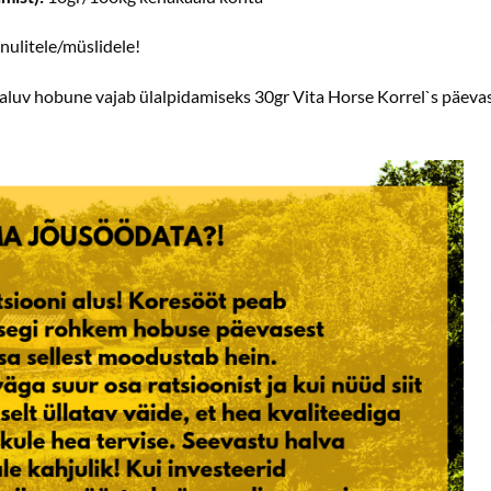
anulitele/müslidele!
aluv hobune vajab ülalpidamiseks 30gr Vita Horse Korrel`s päeva