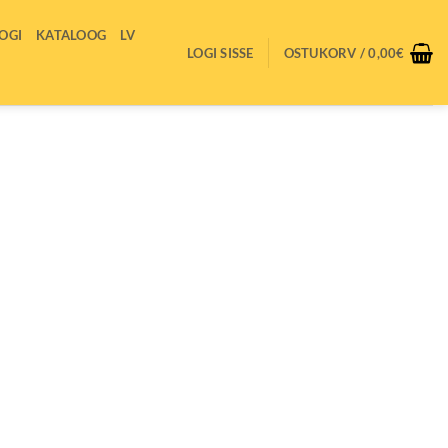
OGI
KATALOOG
LV
LOGI SISSE
OSTUKORV /
0,00
€