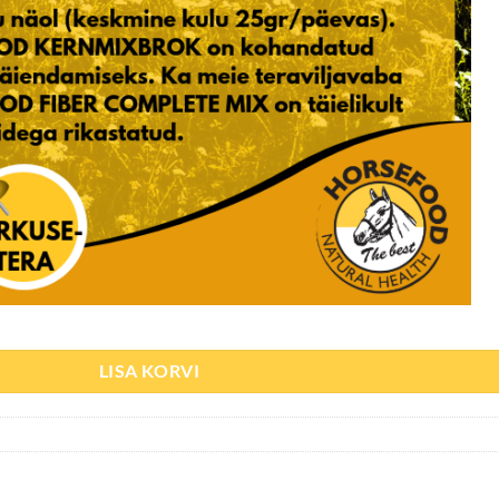
unsus/jõudlus) 25kg kogus
LISA KORVI