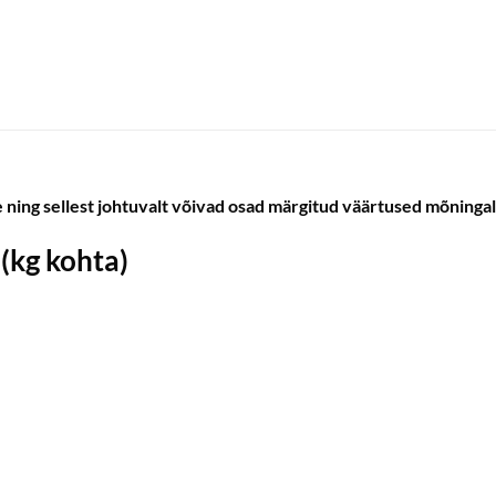
ing sellest johtuvalt võivad osad märgitud väärtused mõningal
 (kg kohta)