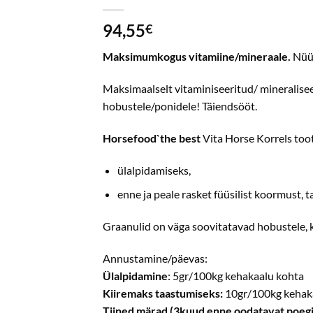
94,55
€
Maksimumkogus vitamiine/mineraale.
Nü
Maksimaalselt vitaminiseeritud/ mineralise
hobustele/ponidele! Täiendsööt.
Horsefood`the best
Vita Horse Korrels too
ülalpidamiseks,
enne ja peale rasket füüsilist koormust, 
Graanulid on väga soovitatavad hobustele, 
Annustamine/päevas:
Ülalpidamine
: 5gr/100kg kehakaalu kohta
Kiiremaks taastumiseks:
10gr/100kg kehaka
Tiined märad (3kuud enne oodatavat poegi