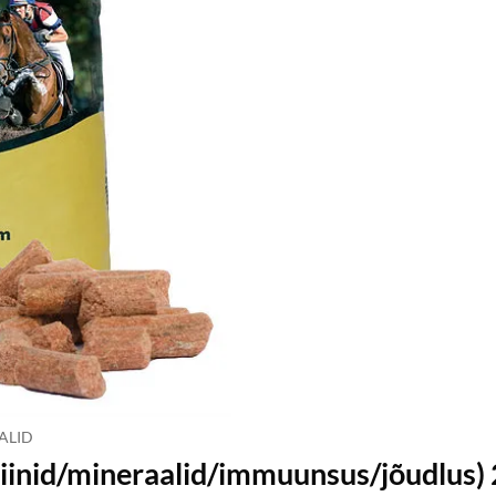
ALID
miinid/mineraalid/immuunsus/jõudlus)