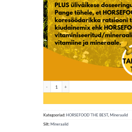
Vita Horse Korrels (vitamiinid/mineraalid/immu
Kategooriad:
HORSEFOOD`THE BEST
,
Mineraalid
Silt:
Mineraalid