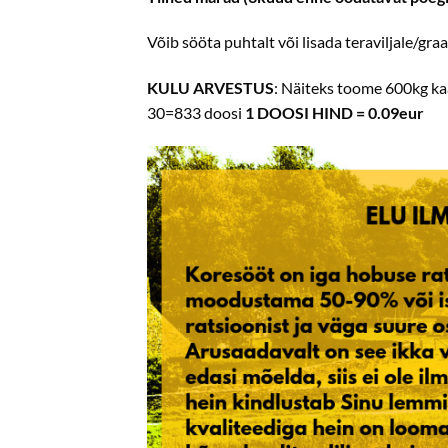
Võib sööta puhtalt või lisada teraviljale/gra
KULU ARVESTUS
: Näiteks toome 600kg ka
30=833 doosi
1 DOOSI HIND = 0.09eur