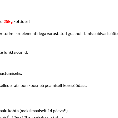
üd
25kg
kottides!
eritud/mikroelementidega varustatud graanulid, mis sobivad sööt
te funktsioonid:
taastumiseks.
kellede ratsioon koosneb peamiselt koresöödast.
alu kohta (maksimaalselt 14 päeva!!)
mist)
:
10gr/100kg kehakaalu kohta