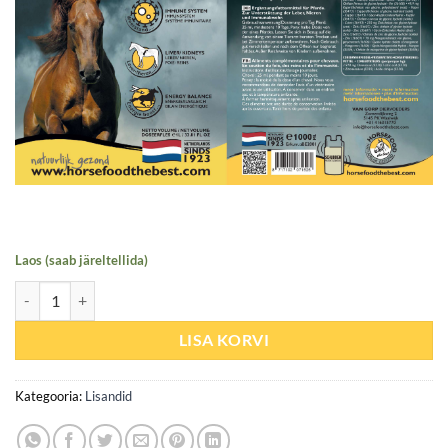
Laos (saab järeltellida)
Detox Immuno Support (immuunsus/heaolu/tervis) kogus
LISA KORVI
Kategooria:
Lisandid