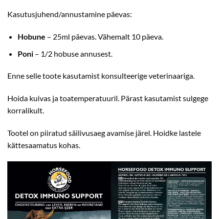
Kasutusjuhend/annustamine päevas:
Hobune
– 25ml päevas. Vähemalt 10 päeva.
Poni
– 1/2 hobuse annusest.
Enne selle toote kasutamist konsulteerige veterinaariga.
Hoida kuivas ja toatemperatuuril. Pärast kasutamist sulgege
korralikult.
Tootel on piiratud säilivusaeg avamise järel. Hoidke lastele
kättesaamatus kohas.