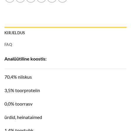
KIRJELDUS
FAQ
Analüütiline koostis:
70,4% niiskus
3,5% toorproteiin
0,0% toorrasv
ürdid, heinataimed
1,4% toortuhk