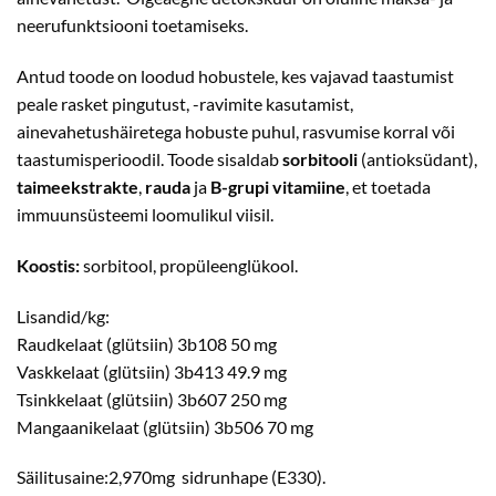
neerufunktsiooni toetamiseks.
Antud toode on loodud hobustele, kes vajavad taastumist
peale rasket pingutust, -ravimite kasutamist,
ainevahetushäiretega hobuste puhul, rasvumise korral või
taastumisperioodil. Toode sisaldab
sorbitooli
(antioksüdant),
taimeekstrakte
,
rauda
ja
B-grupi vitamiine
, et toetada
immuunsüsteemi loomulikul viisil.
Koostis:
sorbitool, propüleenglükool.
Lisandid/kg:
Raudkelaat (glütsiin) 3b108 50 mg
Vaskkelaat (glütsiin) 3b413 49.9 mg
Tsinkkelaat (glütsiin) 3b607 250 mg
Mangaanikelaat (glütsiin) 3b506 70 mg
Säilitusaine:2,970mg sidrunhape (E330).