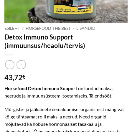
ESILEHT
/
HORSEFOOD`THE BEST
/
LISANDID
Detox Immuno Support
(immuunsus/heaolu/tervis)
43,72
€
Horsefood Detox Immuno Support
on loodud maksa,
neerude ja immuunsüsteemi toetamiseks. Täiendsööt.
Mürgiste- ja jääkainete eemaldamisel organismist mängivat
kõige tähtsamat rolli maks ja neerud. Need organid
mõjutavad ka hobuse hormonaalset tasakaalu ja
ainevahetust. Õigeaegne detokskuur on oluline maksa- ja