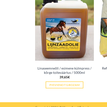
id (seedimine /
Linaseemneõli / esimene külmpress /
Ref
tulevikku!) 4kg
kõrge toiteväärtus / 5000ml
,63
€
39,65
€
OT GROZAM
PIEVIENOT GROZAM