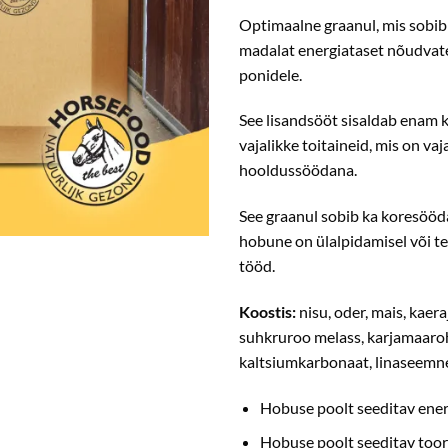
Optimaalne graanul, mis sobib
madalat energiataset nõudvate
ponidele.
See lisandsööt sisaldab enam k
vajalikke toitaineid, mis on vaj
hooldussöödana.
See graanul sobib ka koresööda
hobune on ülalpidamisel või t
tööd.
Koostis:
nisu, oder, mais, kaera
suhkruroo melass, karjamaaroh
kaltsiumkarbonaat, linaseemn
Hobuse poolt seeditav ene
Hobuse poolt seeditav toor