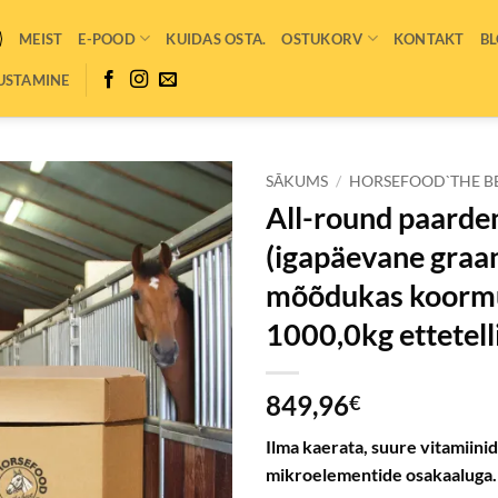
MEIST
E-POOD
KUIDAS OSTA.
OSTUKORV
KONTAKT
BL
USTAMINE
SĀKUMS
/
HORSEFOOD`THE B
All-round paarde
(igapäevane graan
mõõdukas koormu
1000,0kg ettetell
849,96
€
Ilma kaerata, suure vitamiinid
mikroelementide osakaaluga.