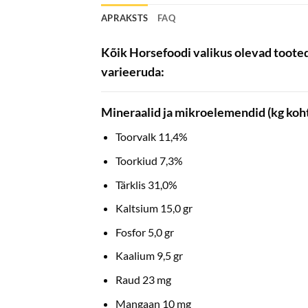
APRAKSTS
FAQ
Kõik Horsefoodi valikus olevad tooted
varieeruda:
Mineraalid ja mikroelemendid (kg koht
Toorvalk 11,4%
Toorkiud 7,3%
Tärklis 31,0%
Kaltsium 15,0 gr
Fosfor 5,0 gr
Kaalium 9,5 gr
Raud 23 mg
Mangaan 10 mg