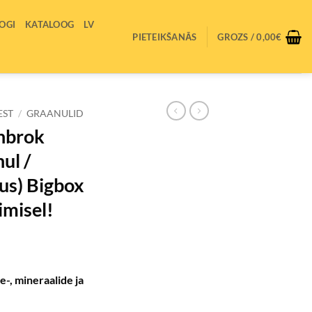
OGI
KATALOOG
LV
PIETEIKŠANĀS
GROZS /
0,00
€
EST
/
GRAANULID
nbrok
ul /
s) Bigbox
imisel!
e-, mineraalide ja