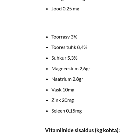
Jood 0,25 mg
Toorrasv 3%
Toores tuhk 8,4%
Suhkur 5,3%
Magneesium 2,6gr
Naatrium 2,8gr
Vask 10mg
Zink 20mg
Seleen 0,15mg
Vitamiinide sisaldus (kg kohta):