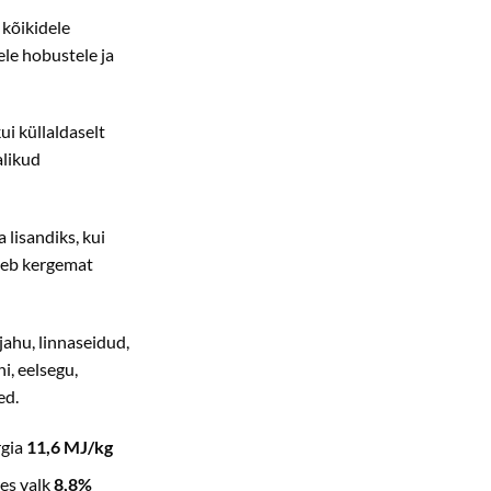
 kõikidele
le hobustele ja
ui küllaldaselt
alikud
 lisandiks, kui
eeb kergemat
jahu, linnaseidud,
i, eelsegu,
ed.
rgia
11,6 MJ/kg
es valk
8,8%