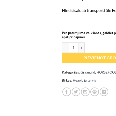
Hind sisaldab transporti üle Ee
Pēc pasūtījuma veikšanas, gaidiet 
apstiprinājumu.
All-round paardenbrok (igapäeva
PIEVIENOT GR
Kategorijas:
Graanulid
,
HORSEFOOD
Birkas:
Heaolu ja tervis