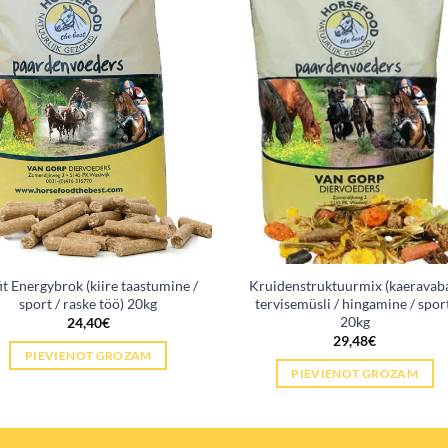
it Energybrok (kiire taastumine /
Kruidenstruktuurmix (kaeravaba
sport / raske töö) 20kg
tervisemüsli / hingamine / spor
20kg
24,40
€
29,48
€
PIEVIENOT GROZAM
PIEVIENOT GROZAM