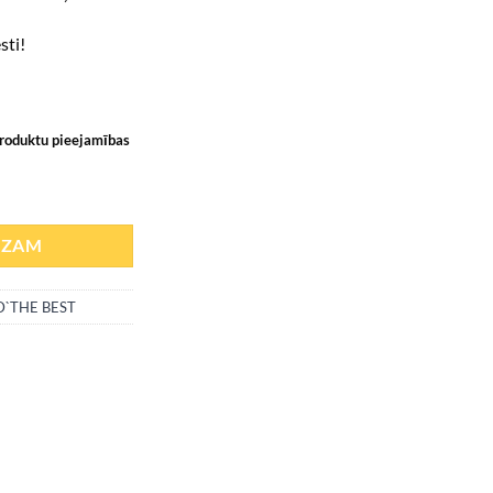
sti!
produktu pieejamības
ne graanul / mõõdukas koormus) Bigbox 1000,0kg ettetellimisel! daudz
OZAM
`THE BEST