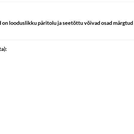
 on looduslikku päritolu ja seetõttu võivad osad märgtu
a):