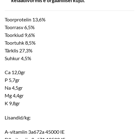
kelaadivormis e orgaanilisel kujul.
Toorproteiin 13,6%
Toorrasv 6,5%
Toorkiud 9,6%
Toortuhk 8,5%
Tärklis 27,3%
Suhkur 4,5%
Ca 12,0gr
P 5,7gr
Na 4,5gr
Mg 4,4gr
K 9,8gr
Lisandid/kg:
A-vitamiin 3a672a 45000 IE