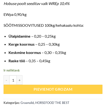
Hobuse poolt seeditav valk WREp 10,4%
EWpa 0,90/kg
SÖÖTMISSOOVITUSED 100kg/kehakaalu kohta:
Ülalpidamine
– 0,20 – 0,25kg
Kerge koormus
– 0,25 – 0,30kg
Keskmine koormus
– 0,30 – 0,35kg
Raske töö
– 0,35 – 0,45kg
Ir noliktavā
Digest Control Brok (seedimine / kõikidele hobustele) 20kg daudzums
PIEVIENOT GROZAM
Kategorijas:
Graanulid
,
HORSEFOOD`THE BEST