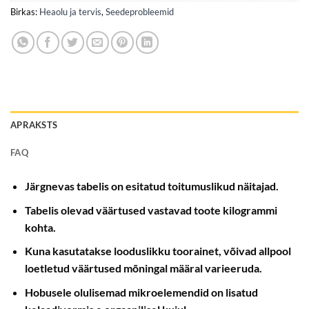
Birkas:
Heaolu ja tervis
,
Seedeprobleemid
APRAKSTS
FAQ
Järgnevas tabelis on esitatud toitumuslikud näitajad.
Tabelis olevad väärtused vastavad toote kilogrammi
kohta.
Kuna kasutatakse looduslikku toorainet, võivad allpool
loetletud väärtused mõningal määral varieeruda.
Hobusele olulisemad mikroelemendid on lisatud