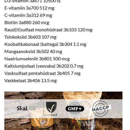
D3-vitamiin 3a671 10500 IE
E-vitamiin 3a700 512 mg
C-vitamiin 3a312 69 mg
Biotiin 3a880 260 mcg
Raud(II)sulfaat monohüdraat 3b103 120 mg
Tsinkoksiid 3b603 107 mg
Koobaltkabonaat (kattega) 3b304 1.1 mg
Mangaanoksiid 3b502 40 mg
Naatriumseleniit 3b801 500 mcg
Kaltsiumjodaat (veevaba) 3b202 0.7 mg
Vasksulfaat pentahüdraat 3b405 7 mg
Vaskkelaat 3b406 13.5 mg