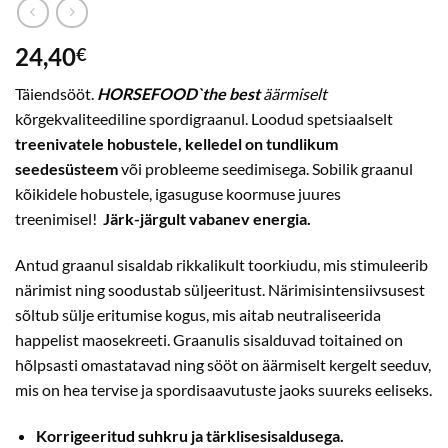
24,40
€
Täiendsööt.
HORSEFOOD`the best
äärmiselt
kõrgekvaliteediline spordigraanul. Loodud spetsiaalselt
treenivatele hobustele, kelledel on tundlikum
seedesüsteem
või probleeme seedimisega. Sobilik graanul
kõikidele hobustele, igasuguse koormuse juures
treenimisel!
Järk-järgult vabanev energia.
Antud graanul sisaldab rikkalikult toorkiudu, mis stimuleerib
närimist ning soodustab süljeeritust. Närimisintensiivsusest
sõltub sülje eritumise kogus, mis aitab neutraliseerida
happelist maosekreeti. Graanulis sisalduvad toitained on
hõlpsasti omastatavad ning sööt on äärmiselt kergelt seeduv,
mis on hea tervise ja spordisaavutuste jaoks suureks eeliseks.
Korrigeeritud suhkru ja tärklisesisaldusega.