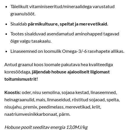
Täielikult vitaminiseeritud/mineraalidega varustatud
graanulsööt.
Sisaldab
pärmikultuure, speltat ja merevetikaid.
Tootes sisalduvad asendamatud aminohapped tagavad
õige valgu tasakaalu.
Linaseemned on loomulik Omega-3/-6 rasvhapete allikas.
Antud graanul koos loomale pakutava hea kvaliteediga
koresöödaga,
jäljendab hobuse ajalooliselt liigiomast
toitumismustrit!
Koostis:
oder, nisu semolina, sojaoa kestad, linaseemned,
heinagraanulid, mais, linnaseidud, röstitud sojaoad, spelta,
nisujahu, premix, peedimelass, merevetikad, kriit,
naatriumvesinikkarbonaat, pärm.
Hobuse poolt seeditav energia 13,0MJ/kg