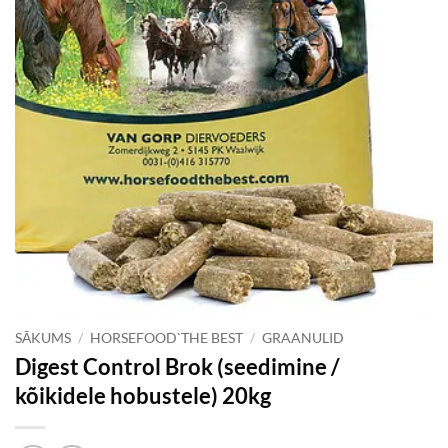
SĀKUMS
/
HORSEFOOD`THE BEST
/
GRAANULID
Digest Control Brok (seedimine /
kõikidele hobustele) 20kg