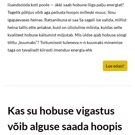
lisandsööda koti poole — äkki saab hobune liiga palju energiat?
Tegelik põhjus võib aga peituda hoopis milleski muus: Sinu
igapäevases heinas. Ratsanikuna ei saa Sa sageli ise valida, millist
heina tallis ette antakse, kuid on ülioluline mõista, kuidas selle
kvaliteet hobuse käitumist mõjutab. Mis üldse ajab hobuse söögi
tõttu „kuumaks“? Toitumisest tuleneva n-ö kuumaks minemise
taga on tavaliselt kiiresti imenduv energia ehk
Loe edasi!
Kas su hobuse vigastus
võib alguse saada hoopis