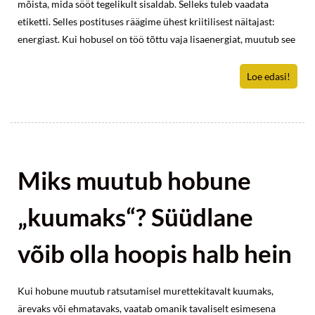
mõista, mida sööt tegelikult sisaldab. Selleks tuleb vaadata
etiketti. Selles postituses räägime ühest kriitilisest näitajast:
energiast. Kui hobusel on töö tõttu vaja lisaenergiat, muutub see
Loe edasi!
Miks muutub hobune
„kuumaks“? Süüdlane
võib olla hoopis halb hein
Kui hobune muutub ratsutamisel murettekitavalt kuumaks,
ärevaks või ehmatavaks, vaatab omanik tavaliselt esimesena