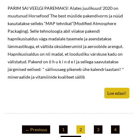
PARIM SAI VEELGI PAREMAKS! Alates juulikuust`2020 on
muutunud Horsefood`The best müslide pakendivorm ja nüüd
kasutatakse selleks “MAP tehnikat”(Modified Atmosphere
Packaging). Selle tehnoloogia abil viiakse pakendi
hapnikusisaldus väga madalale tasemele ja asendatakse
lämmastikuga, et vältida oksüdeerumist ja aeroobide arengut.
Hapnikusisaldus on nii madal, et loodusliku värskuse kadu on
välistatud. Pakend on õ h u k i n d e l ja sellega saavutatakse
järgmised eelised: * säilivusaeg pikeneb ühe kalendriaastani! *
mineraalide ja vitamiinide kvaliteet säilib
Loe edasi!
← Previous
1
2
3
4