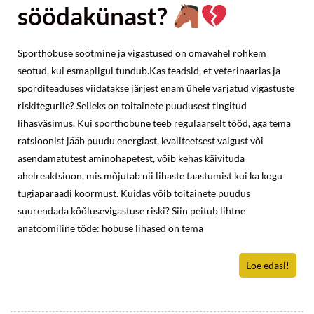
söödakünast?
Sporthobuse söötmine ja vigastused on omavahel rohkem
seotud, kui esmapilgul tundub.Kas teadsid, et veterinaarias ja
sporditeaduses viidatakse järjest enam ühele varjatud vigastuste
riskitegurile? Selleks on toitainete puudusest tingitud
lihasväsimus. Kui sporthobune teeb regulaarselt tööd, aga tema
ratsioonist jääb puudu energiast, kvaliteetsest valgust või
asendamatutest aminohapetest, võib kehas käivituda
ahelreaktsioon, mis mõjutab nii lihaste taastumist kui ka kogu
tugiaparaadi koormust. Kuidas võib toitainete puudus
suurendada kõõlusevigastuse riski? Siin peitub lihtne
anatoomiline tõde: hobuse lihased on tema
Loe edasi!