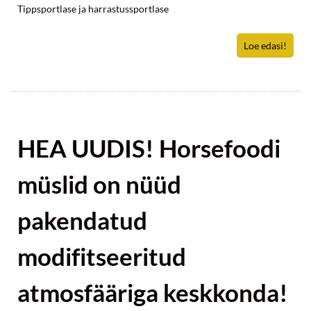
Tippsportlase ja harrastussportlase
Loe edasi!
HEA UUDIS! Horsefoodi
müslid on nüüd
pakendatud
modifitseeritud
atmosfääriga keskkonda!