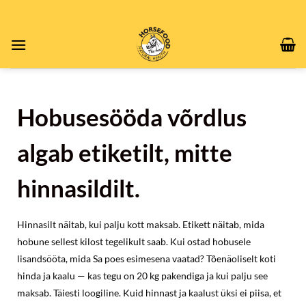
Skip
to
content
Hobusesööda võrdlus
algab etiketilt, mitte
hinnasildilt.
Hinnasilt näitab, kui palju kott maksab. Etikett näitab, mida
hobune sellest kilost tegelikult saab. Kui ostad hobusele
lisandsööta, mida Sa poes esimesena vaatad? Tõenäoliselt koti
hinda ja kaalu — kas tegu on 20 kg pakendiga ja kui palju see
maksab. Täiesti loogiline. Kuid hinnast ja kaalust üksi ei piisa, et