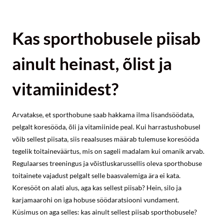
Kas sporthobusele piisab
ainult heinast, õlist ja
vitamiinidest?
Arvatakse, et sporthobune saab hakkama ilma lisandsöödata,
pelgalt koresööda, õli ja vitamiinide peal. Kui harrastushobusel
võib sellest piisata, siis reaalsuses määrab tulemuse koresööda
tegelik toitaineväärtus, mis on sageli madalam kui omanik arvab.
Regulaarses treeningus ja võistluskarussellis oleva sporthobuse
toitainete vajadust pelgalt selle baasvalemiga ära ei kata.
Koresööt on alati alus, aga kas sellest piisab? Hein, silo ja
karjamaarohi on iga hobuse söödaratsiooni vundament.
Küsimus on aga selles: kas ainult sellest piisab sporthobusele?